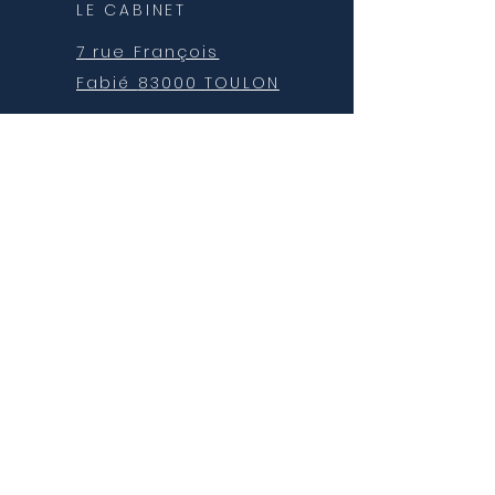
LE CABINET
7 rue François
Fabié
83000 TOULON
NOS HORAIRES
Du lundi au samedi
8h - 19h sur RDV
NOUS CONTACTER
centredesantemateos@gmail.com
Julie :
06 99 01 36 79
Philippe :
06 76 29 29 33
Laurent :
06 65 01 78 24