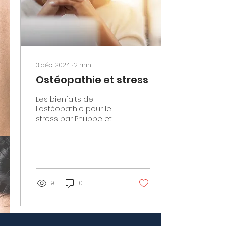
3 déc. 2024
∙
2
min
Ostéopathie et stress
Les bienfaits de
l'ostéopathie pour le
stress par Philippe et
Laurent Mateos.
L'ostéopathie, une
discipline médicale
non conventionnelle,...
9
0