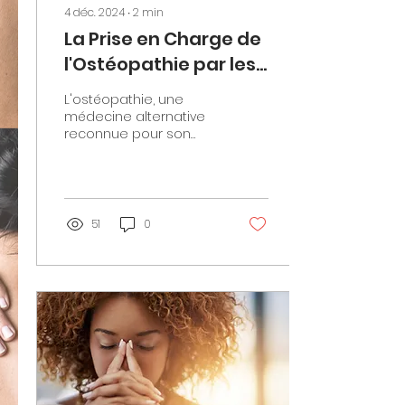
4 déc. 2024
∙
2
min
La Prise en Charge de
l'Ostéopathie par les
Mutuelles en France
L'ostéopathie, une
médecine alternative
reconnue pour son
efficacité dans le
traitement de diverses
douleurs et
dysfonctionnements...
51
0